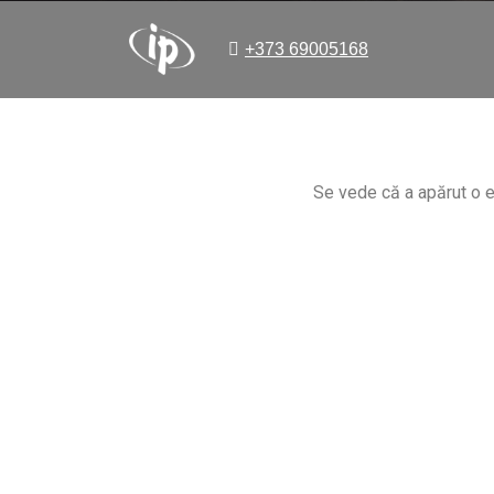
+373 69005168
Se vede că a apărut o er