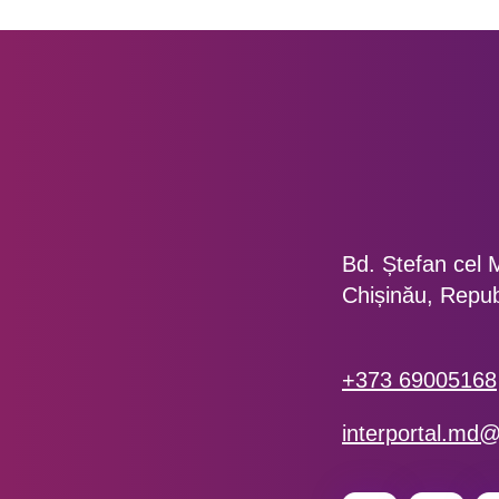
Bd. Ștefan cel 
Chișinău, Repu
+373 69005168
interportal.md