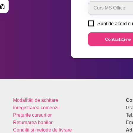
Sunt de acord c
Modalități de achitare
Co
Înregistrarea comenzii
Gra
Prețurile cursurilor
Tel
Returnarea banilor
Em
Condiții și metode de livrare
Ad