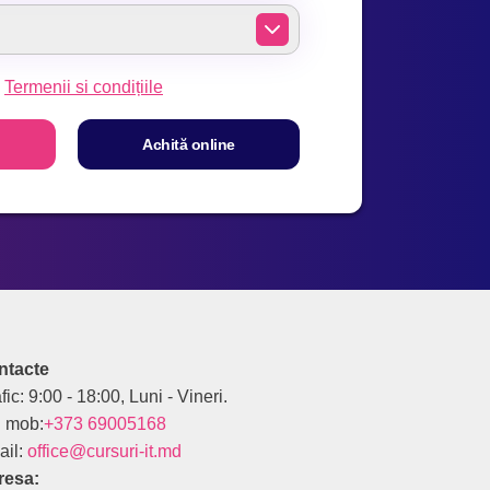
u
Termenii si condițiile
Aсhită online
ntacte
fic: 9:00 - 18:00, Luni - Vineri.
. mob:
+373 69005168
ail:
office@cursuri-it.md
resa: