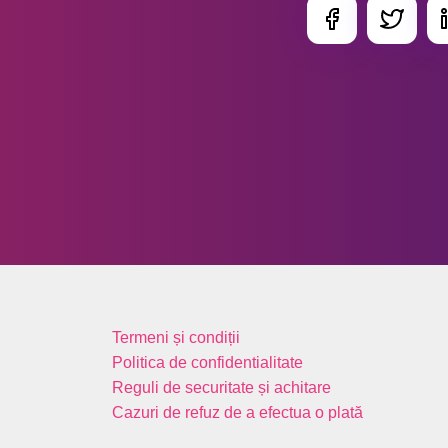
Termeni și condiții
Politica de confidentialitate
Reguli de securitate și achitare
Cazuri de refuz de a efectua o plată