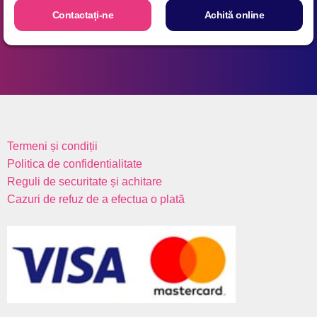
Aсhită online
Termeni și condiții
Politica de confidentialitate
Reguli de securitate și achitare
Cazuri de refuz de a efectua o plată