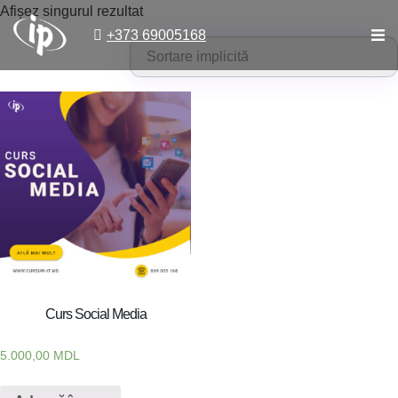
Afișez singurul rezultat
+373 69005168
Curs Social Media
5.000,00
MDL