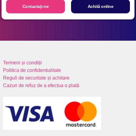
Aсhită online
Termeni și condiții
Politica de confidentialitate
Reguli de securitate și achitare
Cazuri de refuz de a efectua o plată